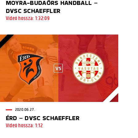
MOYRA-BUDAÖRS HANDBALL –
DVSC SCHAEFFLER
Videó hossza: 1:32:09
2020.06.27.
ÉRD – DVSC SCHAEFFLER
Videó hossza: 1:12