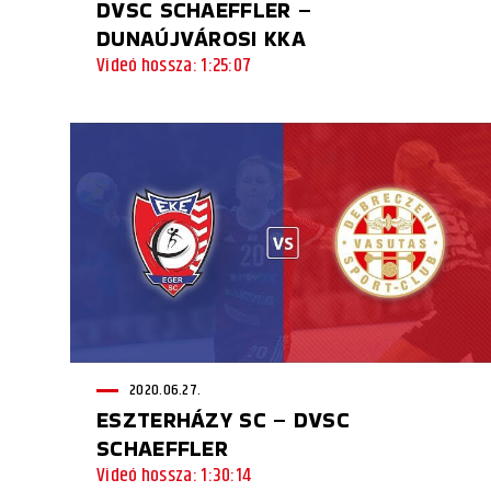
DVSC SCHAEFFLER –
DUNAÚJVÁROSI KKA
Videó hossza: 1:25:07
2020.06.27.
ESZTERHÁZY SC – DVSC
SCHAEFFLER
Videó hossza: 1:30:14