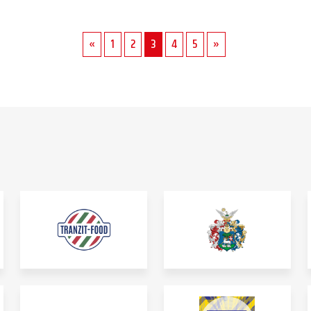
«
1
2
3
4
5
»