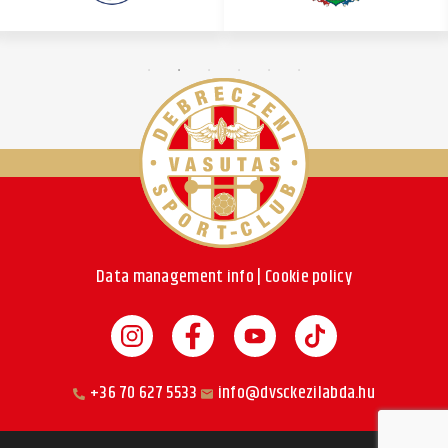
Data management info
|
Cookie policy
+36 70 627 5533
info@dvsckezilabda.hu