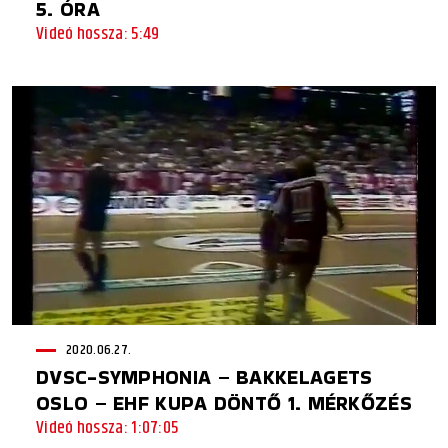
5. ÓRA
Videó hossza: 5:49
2020.06.27.
DVSC-SYMPHONIA – BAKKELAGETS
OSLO – EHF KUPA DÖNTŐ 1. MÉRKŐZÉS
Videó hossza: 1:07:05