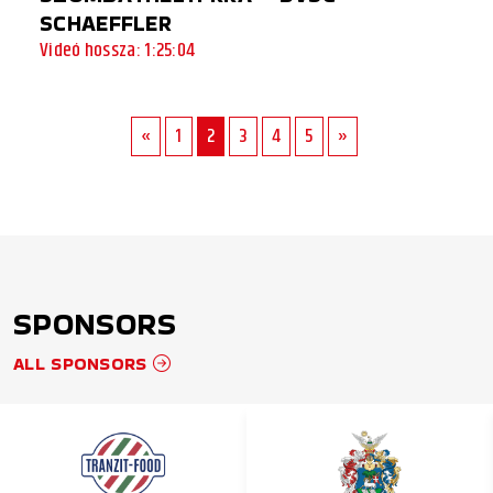
SCHAEFFLER
Videó hossza: 1:25:04
«
1
2
3
4
5
»
SPONSORS
ALL SPONSORS