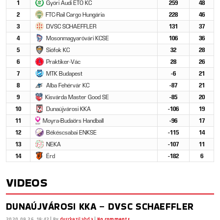
1
Győri Audi ETO KC
259
48
2
FTC-Rail Cargo Hungária
228
46
3
DVSC SCHAEFFLER
131
37
4
Mosonmagyaróvári KCSE
106
36
5
Siófok KC
32
28
6
Praktiker-Vác
28
26
7
MTK Budapest
-6
21
8
Alba Fehérvár KC
-87
21
9
Kisvárda Master Good SE
-85
20
10
Dunaújvárosi KKA
-106
19
11
Moyra-Budaörs Handball
-96
17
12
Békéscsabai ENKSE
-115
14
13
NEKA
-107
11
14
Érd
-182
6
VIDEOS
DUNAÚJVÁROSI KKA – DVSC SCHAEFFLER
2020.09.26. 19:42
|
By
dvsckezilabda
|
No comments