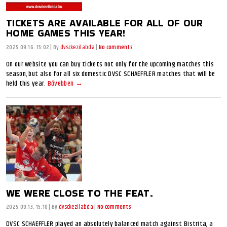
TICKETS ARE AVAILABLE FOR ALL OF OUR
HOME GAMES THIS YEAR!
2025.09.16. 15:02
|
By
dvsckezilabda
|
No comments
On our website you can buy tickets not only for the upcoming matches this
season, but also for all six domestic DVSC SCHAEFFLER matches that will be
held this year.
Bővebben →
WE WERE CLOSE TO THE FEAT.
2025.09.13. 15:10
|
By
dvsckezilabda
|
No comments
DVSC SCHAEFFLER played an absolutely balanced match against Bistrita, a