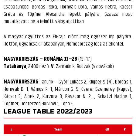
Csapatunkból Bordás Réka, Hornyák Dóra, Vámos Petra, Kácsor
Gréta és Töpfner Alexandra lépett pályára. Szasza most
mutatkozott be a felnőtt válogatottban.
A magyar együttes az Eb-rajt előtt még egyszer lép pályára.
Hétfőn, ugyancsak Tatabányán, Németország lesz az ellenfél.
MAGYARORSZÁG – ROMÁNIA 33–28
(15–17)
Tatabánya
, 2400 néző.
V
: Zahradnik, Budzak (szlovákok)
MAGYARORSZÁG
: Janurik – Győri-Lukács 2, Klujber 9 (4), Bordás 1,
Hornyák D. 1, Vámos P. 1, Márton G. 5. Csere: Szemerey (kapus),
Kácsor 5, Albek 2, Kuczora 3, Pásztor N. 2, , Schatzl Nadine 1,
Töpfner, Debreczeni-Klivinyi 1, Tóth E.
LEAGUE TABLE 2022/2023
#
Team
GD
P