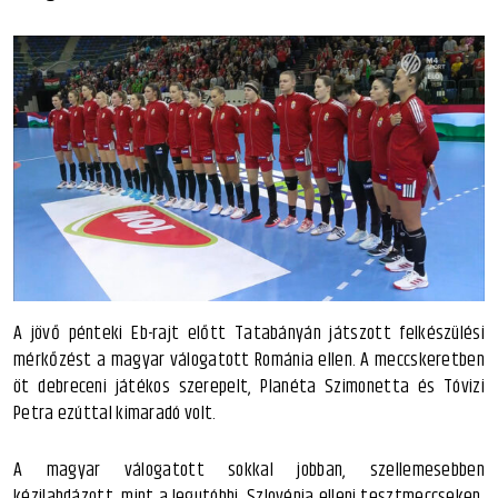
A jövő pénteki Eb-rajt előtt Tatabányán játszott felkészülési
mérkőzést a magyar válogatott Románia ellen. A meccskeretben
öt debreceni játékos szerepelt, Planéta Szimonetta és Tóvizi
Petra ezúttal kimaradó volt.
A magyar válogatott sokkal jobban, szellemesebben
kézilabdázott, mint a legutóbbi, Szlovénia elleni tesztmeccseken.