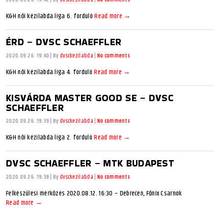
K&H női kézilabda liga 6. forduló
Read more →
ÉRD – DVSC SCHAEFFLER
2020.09.26. 19:40
|
By
dvsckezilabda
|
No comments
K&H női kézilabda liga 4. forduló
Read more →
KISVÁRDA MASTER GOOD SE – DVSC
SCHAEFFLER
2020.09.26. 19:39
|
By
dvsckezilabda
|
No comments
K&H női kézilabda liga 2. forduló
Read more →
DVSC SCHAEFFLER – MTK BUDAPEST
2020.09.26. 19:38
|
By
dvsckezilabda
|
No comments
Felkészülési mérkőzés 2020.08.12. 16:30 – Debrecen, Főnix Csarnok
Read more →