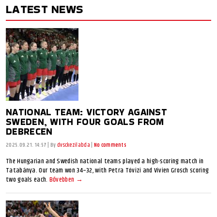
LATEST NEWS
NATIONAL TEAM: VICTORY AGAINST
SWEDEN, WITH FOUR GOALS FROM
DEBRECEN
2025.09.21. 14:57
|
By
dvsckezilabda
|
No comments
The Hungarian and Swedish national teams played a high-scoring match in
Tatabánya. Our team won 34–32, with Petra Tóvizi and Vivien Grosch scoring
two goals each.
Bővebben →