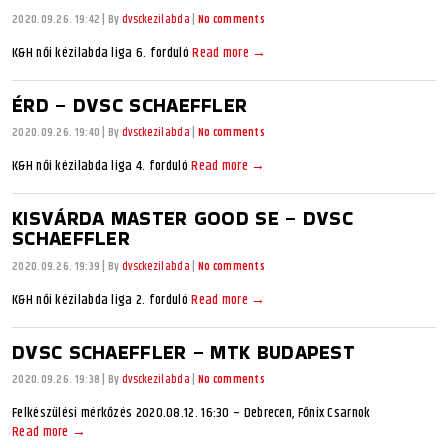
2020.09.26. 19:42
|
By
dvsckezilabda
|
No comments
K&H női kézilabda liga 6. forduló
Read more →
ÉRD – DVSC SCHAEFFLER
2020.09.26. 19:40
|
By
dvsckezilabda
|
No comments
K&H női kézilabda liga 4. forduló
Read more →
KISVÁRDA MASTER GOOD SE – DVSC
SCHAEFFLER
2020.09.26. 19:39
|
By
dvsckezilabda
|
No comments
K&H női kézilabda liga 2. forduló
Read more →
DVSC SCHAEFFLER – MTK BUDAPEST
2020.09.26. 19:38
|
By
dvsckezilabda
|
No comments
Felkészülési mérkőzés 2020.08.12. 16:30 – Debrecen, Főnix Csarnok
Read more →