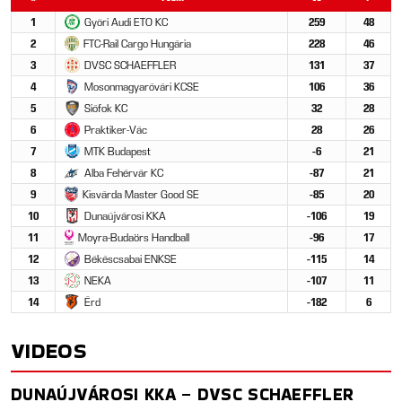
1
Győri Audi ETO KC
259
48
2
FTC-Rail Cargo Hungária
228
46
3
DVSC SCHAEFFLER
131
37
4
Mosonmagyaróvári KCSE
106
36
5
Siófok KC
32
28
6
Praktiker-Vác
28
26
7
MTK Budapest
-6
21
8
Alba Fehérvár KC
-87
21
9
Kisvárda Master Good SE
-85
20
10
Dunaújvárosi KKA
-106
19
11
Moyra-Budaörs Handball
-96
17
12
Békéscsabai ENKSE
-115
14
13
NEKA
-107
11
14
Érd
-182
6
VIDEOS
DUNAÚJVÁROSI KKA – DVSC SCHAEFFLER