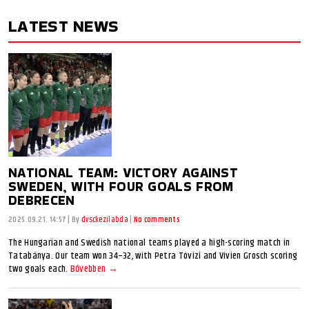
LATEST NEWS
NATIONAL TEAM: VICTORY AGAINST
SWEDEN, WITH FOUR GOALS FROM
DEBRECEN
2025.09.21. 14:57
|
By
dvsckezilabda
|
No comments
The Hungarian and Swedish national teams played a high-scoring match in
Tatabánya. Our team won 34–32, with Petra Tóvizi and Vivien Grosch scoring
two goals each.
Bővebben →