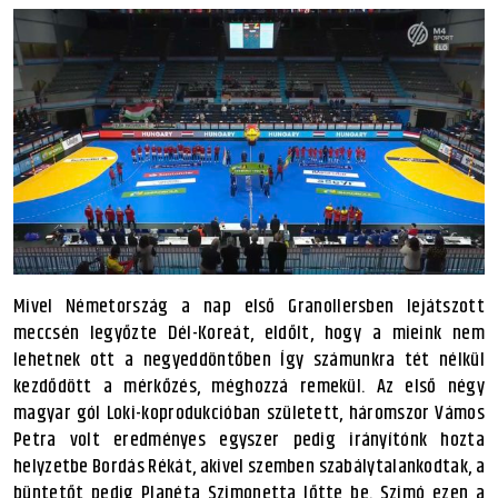
Mivel Németország a nap első Granollersben lejátszott
meccsén legyőzte Dél-Koreát, eldőlt, hogy a mieink nem
lehetnek ott a negyeddöntőben Így számunkra tét nélkül
kezdődött a mérkőzés, méghozzá remekül. Az első négy
magyar gól Loki-koprodukcióban született, háromszor Vámos
Petra volt eredményes egyszer pedig irányítónk hozta
helyzetbe Bordás Rékát, akivel szemben szabálytalankodtak, a
büntetőt pedig Planéta Szimonetta lőtte be. Szimó ezen a