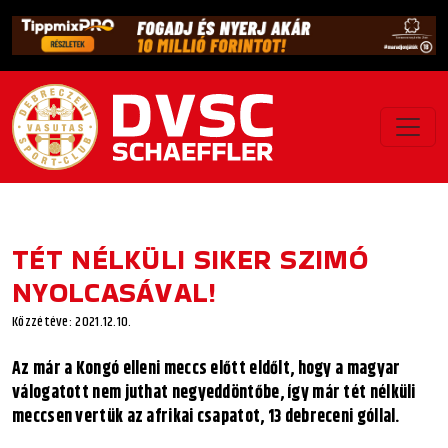
TÉT NÉLKÜLI SIKER SZIMÓ
NYOLCASÁVAL!
Közzétéve: 2021.12.10.
Az már a Kongó elleni meccs előtt eldőlt, hogy a magyar
válogatott nem juthat negyeddöntőbe, így már tét nélküli
meccsen vertük az afrikai csapatot, 13 debreceni góllal.