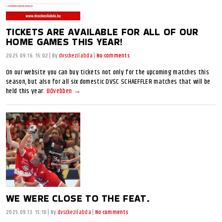
TICKETS ARE AVAILABLE FOR ALL OF OUR
HOME GAMES THIS YEAR!
2025.09.16. 15:02
|
By
dvsckezilabda
|
No comments
On our website you can buy tickets not only for the upcoming matches this
season, but also for all six domestic DVSC SCHAEFFLER matches that will be
held this year.
Bővebben →
WE WERE CLOSE TO THE FEAT.
2025.09.13. 15:10
|
By
dvsckezilabda
|
No comments