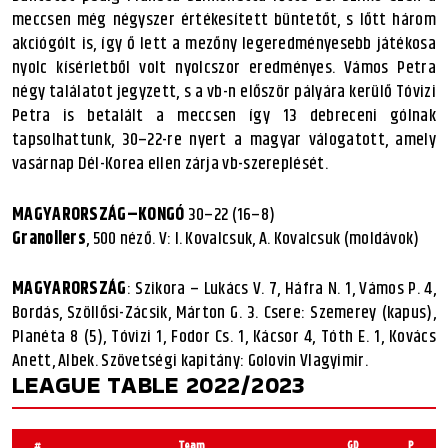
meccsen még négyszer értékesített büntetőt, s lőtt három
akciógólt is, így ő lett a mezőny legeredményesebb játékosa
nyolc kísérletből volt nyolcszor eredményes. Vámos Petra
négy találatot jegyzett, s a vb-n először pályára kerülő Tóvizi
Petra is betalált a meccsen így 13 debreceni gólnak
tapsolhattunk, 30–22-re nyert a magyar válogatott, amely
vasárnap Dél-Korea ellen zárja vb-szereplését.
MAGYARORSZÁG–KONGÓ
30–22 (16–8)
Granollers
, 500 néző. V: I. Kovalcsuk, A. Kovalcsuk (moldávok)
MAGYARORSZÁG
: Szikora – Lukács V. 7, Háfra N. 1, Vámos P. 4,
Bordás, Szöllősi-Zácsik, Márton G. 3. Csere: Szemerey (kapus),
Planéta 8 (5), Tóvizi 1, Fodor Cs. 1, Kácsor 4, Tóth E. 1, Kovács
Anett, Albek. Szövetségi kapitány: Golovin Vlagyimir.
LEAGUE TABLE 2022/2023
#
Team
GD
P