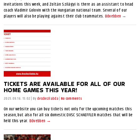
invitations this week, and Zoltán Szilágyi is there as an assistant to head
coach Vladimir Golovin with the Hungarian national team. Several of our
players will also be playing against their club teammates.
Bővebben →
TICKETS ARE AVAILABLE FOR ALL OF OUR
HOME GAMES THIS YEAR!
2025.09.16. 15:02
|
By
dvsckezilabda
|
No comments
On our website you can buy tickets not only for the upcoming matches this
season, but also for all six domestic DVSC SCHAEFFLER matches that will be
held this year.
Bővebben →