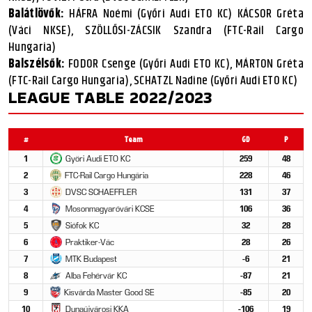
Balátlövők:
HÁFRA Noémi (Győri Audi ETO KC) KÁCSOR Gréta
(Váci NKSE), SZÖLLŐSI-ZÁCSIK Szandra (FTC-Rail Cargo
Hungaria)
Balszélsők:
FODOR Csenge (Győri Audi ETO KC), MÁRTON Gréta
(FTC-Rail Cargo Hungaria), SCHATZL Nadine (Győri Audi ETO KC)
LEAGUE TABLE 2022/2023
#
Team
GD
P
1
Győri Audi ETO KC
259
48
2
FTC-Rail Cargo Hungária
228
46
3
DVSC SCHAEFFLER
131
37
4
Mosonmagyaróvári KCSE
106
36
5
Siófok KC
32
28
6
Praktiker-Vác
28
26
7
MTK Budapest
-6
21
8
Alba Fehérvár KC
-87
21
9
Kisvárda Master Good SE
-85
20
10
Dunaújvárosi KKA
-106
19