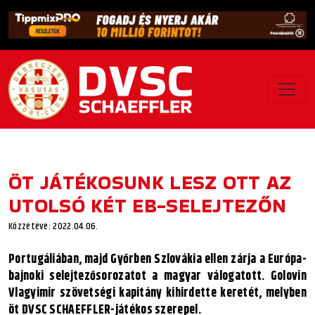
ÖT JÁTÉKOSUNK LESZ OTT AZ
UTOLSÓ KÉT EB-SELEJTEZŐN
Közzétéve: 2022.04.06.
Portugáliában, majd Győrben Szlovákia ellen zárja a Európa-
bajnoki selejtezősorozatot a magyar válogatott. Golovin
Vlagyimir szövetségi kapitány kihirdette keretét, melyben
öt DVSC SCHAEFFLER-játékos szerepel.