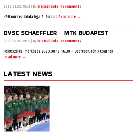
2020.09.26. 19:39
|
By
dvsckezilabda
|
No comments
K&H női kézilabda liga 2. forduló
Read more →
DVSC SCHAEFFLER – MTK BUDAPEST
2020.09.26. 19:38
|
By
dvsckezilabda
|
No comments
Felkészülési mérkőzés 2020.08.12. 16:30 – Debrecen, Főnix Csarnok
Read more →
LATEST NEWS