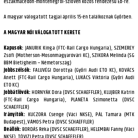
északmacedón-montenegrói-szlovén közös rendezésű Eb-re.
A magyar válogatott tagjai április 15-én találkoznak Győrben.
A MAGYAR NŐI VÁLOGATOTT KERETE
Kapusok:
JANURIK Kinga (FTC-Rail Cargo Hungaria), SZEMEREY
Zsófi (Motherson-Mosonmagyaróvári KC), SZIKORA Melinda (SG
BBM Bietigheim – Németország)
Jobbszélsők:
FALUVÉGI Dorottya (Győri Audi ETO KC), KOVÁCS
Anett (FTC-Rail Cargo Hungaria), LUKÁCS Viktória (Győri Audi
ETO KC)
Jobbátlövők:
HORNYÁK Dóra (DVSC SCHAEFFLER), KLUJBER Katrin
(FTC-Rail Cargo Hungaria), PLANÉTA Szimonetta (DVSC
SCHAEFFLER)
Irányítók:
KUCZORA Csenge (Váci NKSE), PÁL Tamara (MTK
Budapest), VÁMOS Petra (DVSC SCHAEFFLER)
Beállók:
BORDÁS Réka (DVSC SCHAEFFLER), HELEMBAI Fanny (Váci
NKSE), TÓVIZI Petra (DVSC SCHAEFFLER)