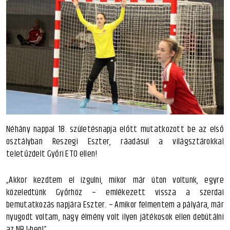
Néhány nappal 18. születésnapja előtt mutatkozott be az első
osztályban Reszegi Eszter, ráadásul a világsztárokkal
teletűzdelt Győri ETO ellen!
„Akkor kezdtem el izgulni, mikor már úton voltunk, egyre
közeledtünk Győrhöz – emlékezett vissza a szerdai
bemutatkozás napjára Eszter. – Amikor felmentem a pályára, már
nyugodt voltam, nagy élmény volt ilyen játékosok ellen debütálni
az NB I-ben!”