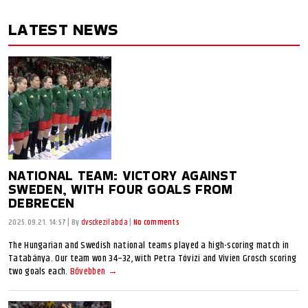
LATEST NEWS
NATIONAL TEAM: VICTORY AGAINST
SWEDEN, WITH FOUR GOALS FROM
DEBRECEN
2025.09.21. 14:57
|
By
dvsckezilabda
|
No comments
The Hungarian and Swedish national teams played a high-scoring match in
Tatabánya. Our team won 34–32, with Petra Tóvizi and Vivien Grosch scoring
two goals each.
Bővebben →