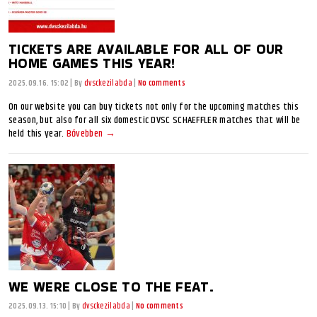
TICKETS ARE AVAILABLE FOR ALL OF OUR
HOME GAMES THIS YEAR!
2025.09.16. 15:02
|
By
dvsckezilabda
|
No comments
On our website you can buy tickets not only for the upcoming matches this
season, but also for all six domestic DVSC SCHAEFFLER matches that will be
held this year.
Bővebben →
WE WERE CLOSE TO THE FEAT.
2025.09.13. 15:10
|
By
dvsckezilabda
|
No comments