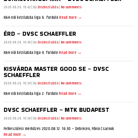
2020.09.26. 19:42
|
By
dvsckezilabda
|
No comments
K&H női kézilabda liga 6. forduló
Read more →
ÉRD – DVSC SCHAEFFLER
2020.09.26. 19:40
|
By
dvsckezilabda
|
No comments
K&H női kézilabda liga 4. forduló
Read more →
KISVÁRDA MASTER GOOD SE – DVSC
SCHAEFFLER
2020.09.26. 19:39
|
By
dvsckezilabda
|
No comments
K&H női kézilabda liga 2. forduló
Read more →
DVSC SCHAEFFLER – MTK BUDAPEST
2020.09.26. 19:38
|
By
dvsckezilabda
|
No comments
Felkészülési mérkőzés 2020.08.12. 16:30 – Debrecen, Főnix Csarnok
Read more →