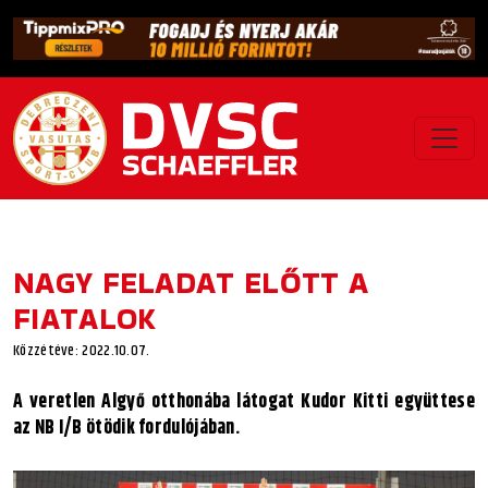
NAGY FELADAT ELŐTT A
FIATALOK
Közzétéve: 2022.10.07.
A veretlen Algyő otthonába látogat Kudor Kitti együttese
az NB I/B ötödik fordulójában.