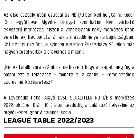
Az első osztály után ezúttal az NB I/B-ben kell helytállni, Kudor
Kitti együttese Algyőre látogat szombaton. Nem várható
egyszerű mérkőzés, hiszen a vendéglátók négy mérkőzés után
veretlenek, hét ponttal állnak a második helyen a bajnokságban.
Két héttel ezelőtt, a szintén veretlen Eszterházy SC ellen már
nagyon közel voltak a bravúrhoz a mieink…
„Nehéz találkozóra számítok, de hiszem, hogy a csapat meg fogja
oldani ezt a feladatot – mondta el a kapus. – Remélhetőleg
szoros mérkőzésre lesz!”
A Levendula Hotel Algyő–DVSC SCHAEFFLER NB I/B-s mérkőzés
2022. október 8-án, 16 órakor kezdődik, a találkozó helyszíne az
algyői Fehér Ignác Általános Iskola.
LEAGUE TABLE 2022/2023