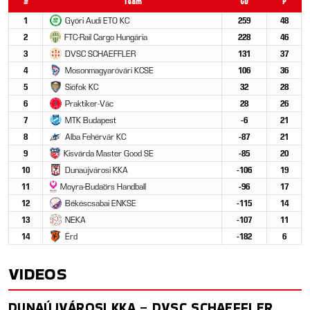
#
Team
GD
P
1
Győri Audi ETO KC
259
48
2
FTC-Rail Cargo Hungária
228
46
3
DVSC SCHAEFFLER
131
37
4
Mosonmagyaróvári KCSE
106
36
5
Siófok KC
32
28
6
Praktiker-Vác
28
26
7
MTK Budapest
-6
21
8
Alba Fehérvár KC
-87
21
9
Kisvárda Master Good SE
-85
20
10
Dunaújvárosi KKA
-106
19
11
Moyra-Budaörs Handball
-96
17
12
Békéscsabai ENKSE
-115
14
13
NEKA
-107
11
14
Érd
-182
6
VIDEOS
DUNAÚJVÁROSI KKA – DVSC SCHAEFFLER