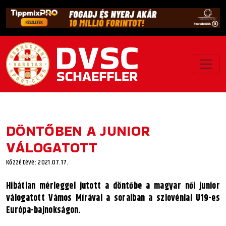
DÖNTŐBEN A JUNIOR
VÁLOGATOTT
Közzétéve: 2021.07.17.
Hibátlan mérleggel jutott a döntőbe a magyar női junior
válogatott Vámos Mírával a soraiban a szlovéniai U19-es
Európa-bajnokságon.