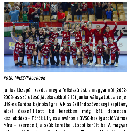
Fotó: MKSZ/Facebook
Június közepén kezdte meg a felkészülést a magyar női (2002-
2003-as születésű játékosokból álló) junior válogatott a celjei
U19-es Európa-bajnokságra. A Kiss Szilárd szövetségi kapitány
által összeállított bő keretben még két debreceni
kézilabdázó – Török Lilly és a nyáron a DVSC-hez igazoló Vámos
Míra – szerepelt, a szűk keretbe utóbbi került be. A magyar