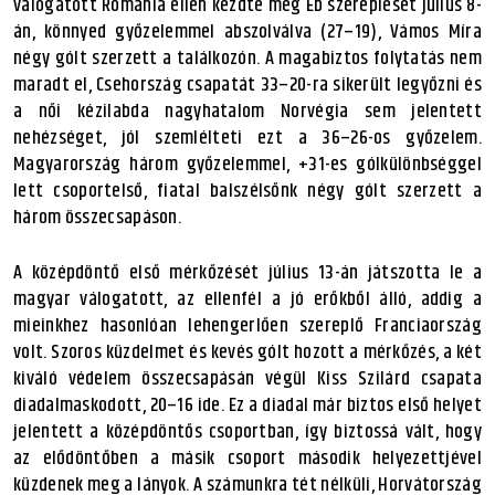
válogatott Románia ellen kezdte meg Eb szereplését július 8-
án, könnyed győzelemmel abszolválva (27–19), Vámos Míra
négy gólt szerzett a találkozón. A magabiztos folytatás nem
maradt el, Csehország csapatát 33–20-ra sikerült legyőzni és
a női kézilabda nagyhatalom Norvégia sem jelentett
nehézséget, jól szemlélteti ezt a 36–26-os győzelem.
Magyarország három győzelemmel, +31-es gólkülönbséggel
lett csoportelső, fiatal balszélsőnk négy gólt szerzett a
három összecsapáson.
A középdöntő első mérkőzését július 13-án játszotta le a
magyar válogatott, az ellenfél a jó erőkből álló, addig a
mieinkhez hasonlóan lehengerlően szereplő Franciaország
volt. Szoros küzdelmet és kevés gólt hozott a mérkőzés, a két
kiváló védelem összecsapásán végül Kiss Szilárd csapata
diadalmaskodott, 20–16 ide. Ez a diadal már biztos első helyet
jelentett a középdöntős csoportban, így biztossá vált, hogy
az elődöntőben a másik csoport második helyezettjével
küzdenek meg a lányok. A számunkra tét nélküli, Horvátország