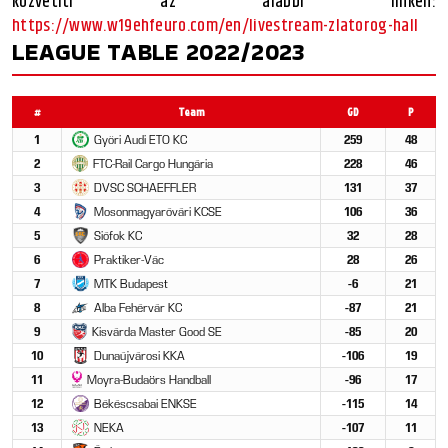
közvetíti az alábbi linken:
https://www.w19ehfeuro.com/en/livestream-zlatorog-hall
LEAGUE TABLE 2022/2023
#
Team
GD
P
1
Győri Audi ETO KC
259
48
2
FTC-Rail Cargo Hungária
228
46
3
DVSC SCHAEFFLER
131
37
4
Mosonmagyaróvári KCSE
106
36
5
Siófok KC
32
28
6
Praktiker-Vác
28
26
7
MTK Budapest
-6
21
8
Alba Fehérvár KC
-87
21
9
Kisvárda Master Good SE
-85
20
10
Dunaújvárosi KKA
-106
19
11
Moyra-Budaörs Handball
-96
17
12
Békéscsabai ENKSE
-115
14
13
NEKA
-107
11