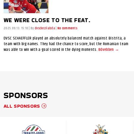
WE WERE CLOSE TO THE FEAT.
2025.09.13. 15:10
|
By
dvsckezilabda
|
No comments
DVSC SCHAEFFLER played an absolutely balanced match against Bistrita, a
team with big names. They had the chance to score, but the Romanian team
was able to win with a goal scored in the dying moments.
Bővebben →
SPONSORS
ALL SPONSORS