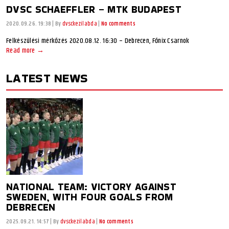
DVSC SCHAEFFLER – MTK BUDAPEST
2020.09.26. 19:38
|
By
dvsckezilabda
|
No comments
Felkészülési mérkőzés 2020.08.12. 16:30 – Debrecen, Főnix Csarnok
Read more →
LATEST NEWS
NATIONAL TEAM: VICTORY AGAINST
SWEDEN, WITH FOUR GOALS FROM
DEBRECEN
2025.09.21. 14:57
|
By
dvsckezilabda
|
No comments