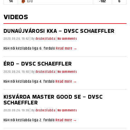
14
Érd
-182
6
VIDEOS
DUNAÚJVÁROSI KKA – DVSC SCHAEFFLER
2020.09.26. 19:42
|
By
dvsckezilabda
|
No comments
K&H női kézilabda liga 6. forduló
Read more →
ÉRD – DVSC SCHAEFFLER
2020.09.26. 19:40
|
By
dvsckezilabda
|
No comments
K&H női kézilabda liga 4. forduló
Read more →
KISVÁRDA MASTER GOOD SE – DVSC
SCHAEFFLER
2020.09.26. 19:39
|
By
dvsckezilabda
|
No comments
K&H női kézilabda liga 2. forduló
Read more →