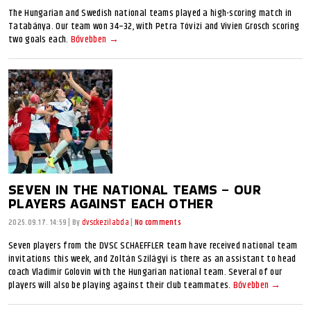
The Hungarian and Swedish national teams played a high-scoring match in
Tatabánya. Our team won 34–32, with Petra Tóvizi and Vivien Grosch scoring
two goals each.
Bővebben →
SEVEN IN THE NATIONAL TEAMS – OUR
PLAYERS AGAINST EACH OTHER
2025.09.17. 14:59
|
By
dvsckezilabda
|
No comments
Seven players from the DVSC SCHAEFFLER team have received national team
invitations this week, and Zoltán Szilágyi is there as an assistant to head
coach Vladimir Golovin with the Hungarian national team. Several of our
players will also be playing against their club teammates.
Bővebben →