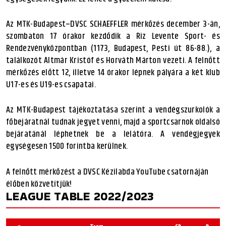
Az MTK-Budapest–DVSC SCHAEFFLER mérkőzés december 3-án,
szombaton 17 órakor kezdődik a Riz Levente Sport- és
Rendezvényközpontban (1173, Budapest, Pesti út 86-88.), a
találkozót Altmár Kristóf és Horváth Márton vezeti. A felnőtt
mérkőzés előtt 12, illetve 14 órakor lépnek pályára a két klub
U17-es és U19-es csapatai.
Az MTK-Budapest tájékoztatása szerint a vendégszurkolók a
főbejáratnál tudnak jegyet venni, majd a sportcsarnok oldalsó
bejáratánál léphetnek be a lelátóra. A vendégjegyek
egységesen 1500 forintba kerülnek.
A felnőtt mérkőzést a DVSC Kézilabda YouTube csatornáján
élőben közvetítjük!
LEAGUE TABLE 2022/2023