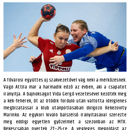
A fővárosi együttes új szakvezetővel vág neki a mérkőzésnek.
Vágó Attila már a harmadik edző az évben, aki a csapatot
irányítja. A bajnokságot Vida Gergő vezetésével kezdték meg
a kék-fehérek, őt az ötödik forduló után váltotta ideiglenes
megbízatással a klub utánpótlásában dolgozó Kekezovity
Marinko. Az egykori kiváló balszélső irányításával szerezte
meg eddigi egyetlen győzelmét a szezonban az MTK.
Békéscsabán nyertek 27–25-re. A végleges megoldást az