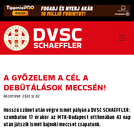
A GYŐZELEM A CÉL A
DEBÜTÁLÁSOK MECCSÉN!
Közzétéve: 2022.12.02.
Hosszú szünet után végre ismét pályán a DVSC SCHAEFFLER:
szombaton 17 órakor az MTK-Budapest otthonában 43 nap
után játszik ismét bajnoki meccset csapatunk.