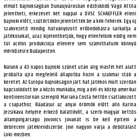
elmúlt bajnokságban Dunaújvárosban edzősködő Vágó Attila
jelentheti, érkezését két nappal a DVSC SCHAEFFLER elleni
bajnoki előtt, csütörtökön jelentették be a kék-fehérek. Egy új
szakvezető mindig hatványozott erőbedobásra sarkallja a
játékosokat, azaz kijelenthetjük, hogy ellenfelünk eddig nem
túl acélos produkciója ellenére sem számíthatunk könnyű
mérkőzésre Budapesten.
Nálunk a 43 napos bajnoki szünet után alig másfél hét alatt
próbálta újra megfelelő állapotba hozni a szakmai stáb a
keretet. Az Európa-bajnokságon járt hat játékos múlt szerdán
kapcsolódott be a közös munkába, míg a dél-és közép amerikai
kontinenstornán szereplő Mariana Costa hétfőn csatlakozott
a csapathoz. Ráadásul az anyai örömök előtt álló Karina
Jezsikava helyére érkező balátlövőt, a szerb-magyar kettős
állampolgárságú Jovovics Jovanát is be kell építeni a
debreceni játékrendszerbe. Jovi nagyon várja a debütálást
Loki-mezben.