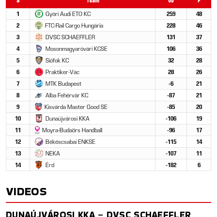
#
Team
GD
P
1
Győri Audi ETO KC
259
48
2
FTC-Rail Cargo Hungária
228
46
3
DVSC SCHAEFFLER
131
37
4
Mosonmagyaróvári KCSE
106
36
5
Siófok KC
32
28
6
Praktiker-Vác
28
26
7
MTK Budapest
-6
21
8
Alba Fehérvár KC
-87
21
9
Kisvárda Master Good SE
-85
20
10
Dunaújvárosi KKA
-106
19
11
Moyra-Budaörs Handball
-96
17
12
Békéscsabai ENKSE
-115
14
13
NEKA
-107
11
14
Érd
-182
6
VIDEOS
DUNAÚJVÁROSI KKA – DVSC SCHAEFFLER