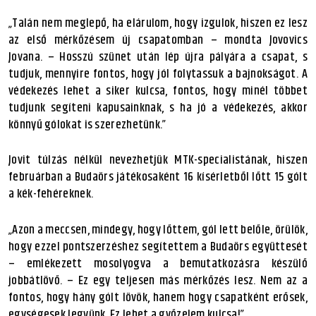
„Talán nem meglepő, ha elárulom, hogy izgulok, hiszen ez lesz
az első mérkőzésem új csapatomban – mondta Jovovics
Jovana. – Hosszú szünet után lép újra pályára a csapat, s
tudjuk, mennyire fontos, hogy jól folytassuk a bajnokságot. A
védekezés lehet a siker kulcsa, fontos, hogy minél többet
tudjunk segíteni kapusainknak, s ha jó a védekezés, akkor
könnyű gólokat is szerezhetünk.”
Jovit túlzás nélkül nevezhetjük MTK-specialistának, hiszen
februárban a Budaörs játékosaként 16 kísérletből lőtt 15 gólt
a kék-fehéreknek.
„Azon a meccsen, mindegy, hogy lőttem, gól lett belőle, örülök,
hogy ezzel pontszerzéshez segítettem a Budaörs együttesét
– emlékezett mosolyogva a bemutatkozásra készülő
jobbátlövő. – Ez egy teljesen más mérkőzés lesz. Nem az a
fontos, hogy hány gólt lövök, hanem hogy csapatként erősek,
egységesek legyünk. Ez lehet a győzelem kulcsa!”