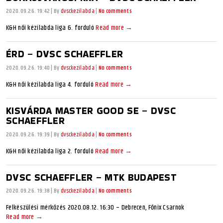
2020.09.26. 19:42
|
By
dvsckezilabda
|
No comments
K&H női kézilabda liga 6. forduló
Read more →
ÉRD – DVSC SCHAEFFLER
2020.09.26. 19:40
|
By
dvsckezilabda
|
No comments
K&H női kézilabda liga 4. forduló
Read more →
KISVÁRDA MASTER GOOD SE – DVSC
SCHAEFFLER
2020.09.26. 19:39
|
By
dvsckezilabda
|
No comments
K&H női kézilabda liga 2. forduló
Read more →
DVSC SCHAEFFLER – MTK BUDAPEST
2020.09.26. 19:38
|
By
dvsckezilabda
|
No comments
Felkészülési mérkőzés 2020.08.12. 16:30 – Debrecen, Főnix Csarnok
Read more →