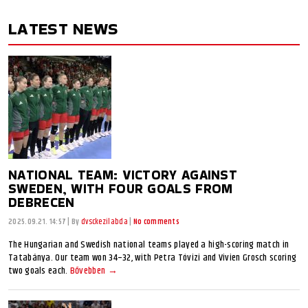
LATEST NEWS
NATIONAL TEAM: VICTORY AGAINST
SWEDEN, WITH FOUR GOALS FROM
DEBRECEN
2025.09.21. 14:57
|
By
dvsckezilabda
|
No comments
The Hungarian and Swedish national teams played a high-scoring match in
Tatabánya. Our team won 34–32, with Petra Tóvizi and Vivien Grosch scoring
two goals each.
Bővebben →