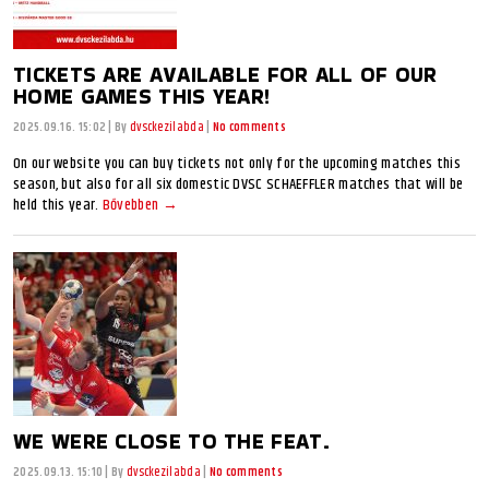
TICKETS ARE AVAILABLE FOR ALL OF OUR
HOME GAMES THIS YEAR!
2025.09.16. 15:02
|
By
dvsckezilabda
|
No comments
On our website you can buy tickets not only for the upcoming matches this
season, but also for all six domestic DVSC SCHAEFFLER matches that will be
held this year.
Bővebben →
WE WERE CLOSE TO THE FEAT.
2025.09.13. 15:10
|
By
dvsckezilabda
|
No comments