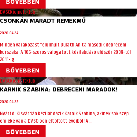
BŐVEBBEN
DVSC
Kiemelt
Klub
CSONKÁN MARADT REMEKMŰ
2020.04.24.
Minden várakozást felülmúlt Bulath Anita második debreceni
korszaka. A 106-szoros válogatott kézilabdázó először 2009-től
2011-ig…
BŐVEBBEN
DVSC
Kiemelt
Klub
KARNIK SZABINA: DEBRECENI MARADOK!
2020.04.22.
Nyártól Kisvárdán kézilabdázik Karnik Szabina, akinek sok szép
emléke van a DVSC-ben eltöltött éveiből! A…
BŐVEBBEN