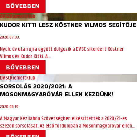
BŐVEBBEN
DVSC
Kiemelt
Klub
KUDOR KITTI LESZ KÖSTNER VILMOS SEGÍTŐJE
2020.07.03.
Nyolc év után újra együtt dolgozik a DVSC sikeréért Köstner
Vilmos és Kudor Kitti. A…
BŐVEBBEN
DVSC
Kiemelt
Klub
SORSOLÁS 2020/2021: A
MOSONMAGYARÓVÁR ELLEN KEZDÜNK!
2020.06.19.
A Magyar Kézilabda Szövetségben elkészítették a 2020/21-es
szezon sorsolását. Az első fordulóban a Mosonmagyaróvár ellen…
BŐVEBBEN