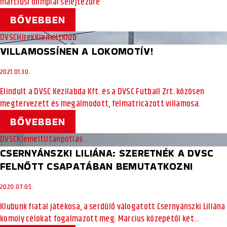
márciusi olimpiai selejtezőre
BŐVEBBEN
DVSC
Hírek
Kiemelt
Klub
VILLAMOSSÍNEN A LOKOMOTÍV!
2021.01.30.
Elindult a DVSC Kézilabda Kft. és a DVSC Futball Zrt. közösen
megtervezett és megálmodott, felmatricázott villamosa.
BŐVEBBEN
DVSC
Kiemelt
Utánpótlás
CSERNYÁNSZKI LILIÁNA: SZERETNÉK A DVSC
FELNŐTT CSAPATÁBAN BEMUTATKOZNI
2020.07.05.
Klubunk fiatal játékosa, a serdülő válogatott Csernyánszki Liliána
komoly célokat fogalmazott meg. Március közepétől két…