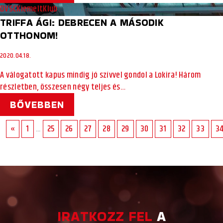
DVSC
Kiemelt
Klub
TRIFFA ÁGI: DEBRECEN A MÁSODIK
OTTHONOM!
2020.04.18.
A válogatott kapus mindig jó szívvel gondol a Lokira! Három
részletben, összesen négy teljes és…
BŐVEBBEN
«
1
...
25
26
27
28
29
30
31
32
33
3
IRATKOZZ FEL
A