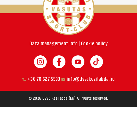
Data management info
|
Cookie policy
+36 70 627 5533
info@dvsckezilabda.hu
© 2026
DVSC Kézilabda (EN)
All rights reserved.