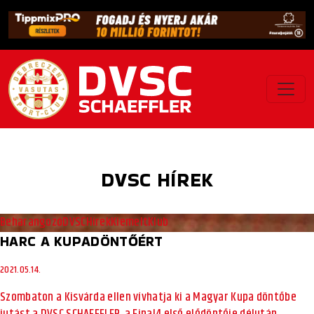
DVSC HÍREK
Beharangozó
DVSC
Hírek
Kiemelt
Klub
HARC A KUPADÖNTŐÉRT
2021.05.14.
Szombaton a Kisvárda ellen vívhatja ki a Magyar Kupa döntőbe