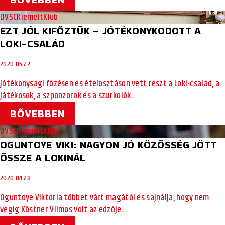
DVSC
Kiemelt
Klub
EZT JÓL KIFŐZTÜK – JÓTÉKONYKODOTT A
LOKI-CSALÁD
2020.05.22.
Jótékonysági főzésen és ételosztáson vett részt a Loki-család, a
játékosok, a szponzorok és a szurkolók…
BŐVEBBEN
DVSC
Kiemelt
Klub
OGUNTOYE VIKI: NAGYON JÓ KÖZÖSSÉG JÖTT
ÖSSZE A LOKINÁL
2020.04.28.
Oguntoye Viktória többet várt magától és sajnálja, hogy nem
végig Köstner Vilmos volt az edzője…